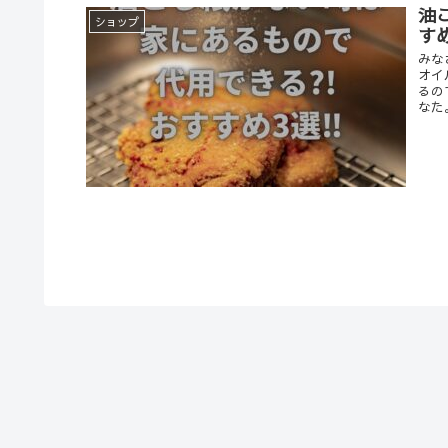
油
ショップ
すめ
みな
オイ
るの
なた