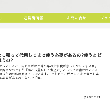
ル
運営者情報
お問い合せ
プラ
とし蓋って代用してまで使う必要があるの?使うとど
違うの?
なってくると、肉じゃがなど味の染みた和食が恋しくなりますよね。
は好きなのですが『落とし蓋をして煮込む』とレシピに書かれている
新米主婦の私は避けてしまいます。 そもそも、代用してまで落とし蓋
る必要があるの? なんで『落...
2022.01.21