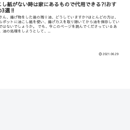
こし紙がない時は家にあるもので代用できる?!おす
3選‼︎
さん、揚げ物をした後の残り油、どうしていますか?ほとんどの方は、
ルポットに油こし紙を使い、揚げカスを取り除いてから油を保存してい
ではないでしょうか。 でも、今このページを読んでくださっているあ
。油の処理をしようとして、...
2021.06.29