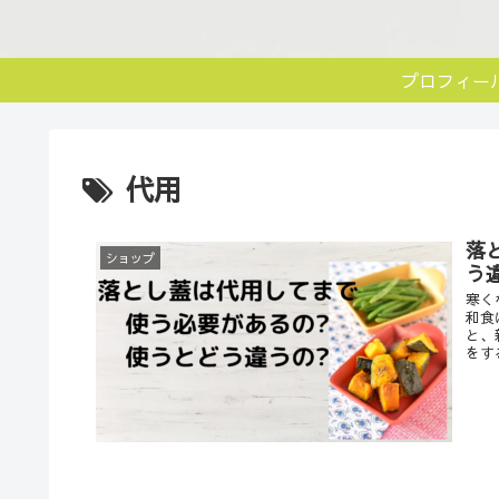
プロフィー
代用
落
ショップ
う
寒く
和食
と、
をす