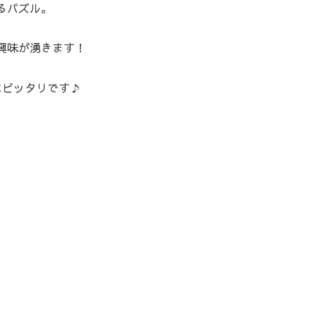
るパズル。
興味が湧きます！
にピッタリです♪