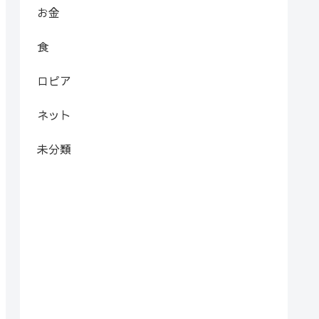
お金
食
ロピア
ネット
未分類