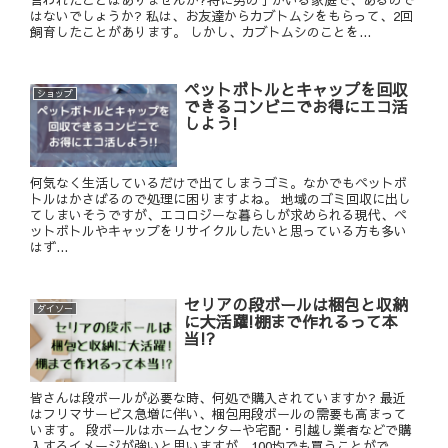
はないでしょうか? 私は、お友達からカブトムシをもらって、2回
飼育したことがあります。 しかし、カブトムシのことを...
ペットボトルとキャップを回収
ショップ
できるコンビニでお得にエコ活
しよう!
何気なく生活しているだけで出てしまうゴミ。なかでもペットボ
トルはかさばるので処理に困りますよね。 地域のゴミ回収に出し
てしまいそうですが、エコロジーな暮らしが求められる現代、ペ
ットボトルやキャップをリサイクルしたいと思っている方も多い
はず...
セリアの段ボールは梱包と収納
ダイソー
に大活躍!棚まで作れるって本
当!?
皆さんは段ボールが必要な時、何処で購入されていますか? 最近
はフリマサービス急増に伴い、梱包用段ボールの需要も高まって
います。 段ボールはホームセンターや宅配・引越し業者などで購
入するイメージが強いと思いますが、100均でも買うことがで...