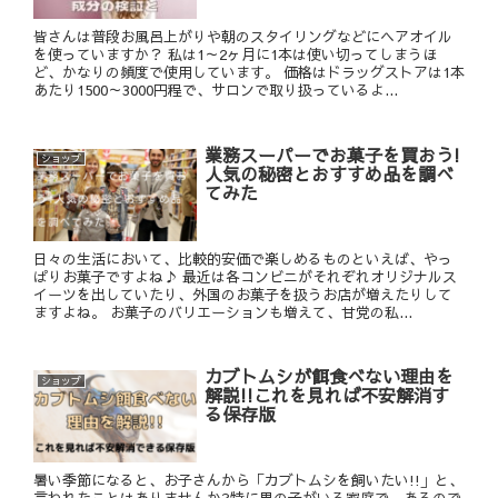
皆さんは普段お風呂上がりや朝のスタイリングなどにヘアオイル
を使っていますか？ 私は1～2ヶ月に1本は使い切ってしまうほ
ど、かなりの頻度で使用しています。 価格はドラッグストアは1本
あたり1500～3000円程で、サロンで取り扱っているよ...
業務スーパーでお菓子を買おう!
ショップ
人気の秘密とおすすめ品を調べ
てみた
日々の生活において、比較的安価で楽しめるものといえば、やっ
ぱりお菓子ですよね♪ 最近は各コンビニがそれぞれオリジナルス
イーツを出していたり、外国のお菓子を扱うお店が増えたりして
ますよね。 お菓子のバリエーションも増えて、甘党の私...
カブトムシが餌食べない理由を
ショップ
解説!!これを見れば不安解消す
る保存版
暑い季節になると、お子さんから「カブトムシを飼いたい!!」と、
言われたことはありませんか?特に男の子がいる家庭で、あるので