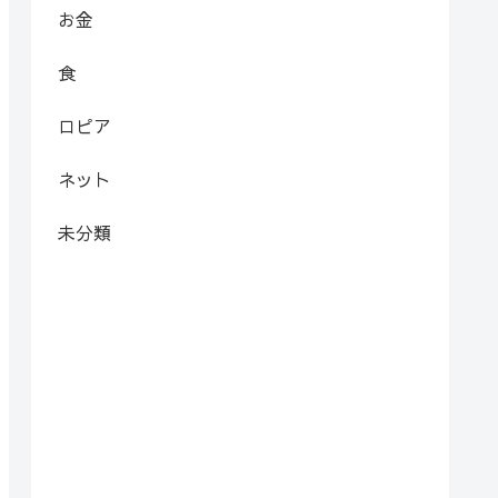
お金
食
ロピア
ネット
未分類