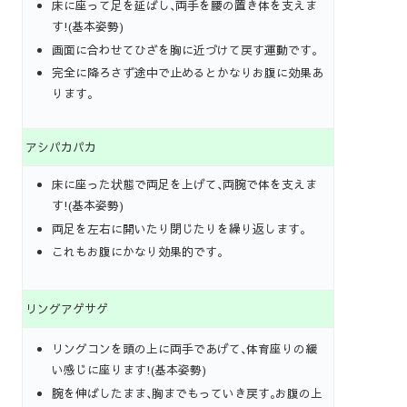
床に座って足を延ばし､両手を腰の置き体を支えま
す!(基本姿勢)
画面に合わせてひざを胸に近づけて戻す運動です｡
完全に降ろさず途中で止めるとかなりお腹に効果あ
ります｡
アシパカパカ
床に座った状態で両足を上げて､両腕で体を支えま
す!(基本姿勢)
両足を左右に開いたり閉じたりを繰り返します｡
これもお腹にかなり効果的です｡
リングアゲサゲ
リングコンを頭の上に両手であげて､体育座りの緩
い感じに座ります!(基本姿勢)
腕を伸ばしたまま､胸までもっていき戻す｡お腹の上