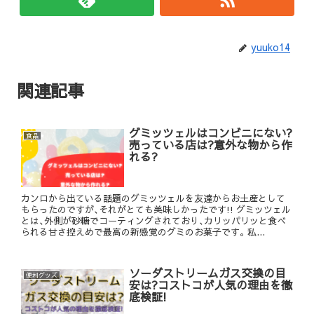
yuuko14
関連記事
グミッツェルはコンビニにない?
食品
売っている店は?意外な物から作
れる?
カンロから出ている話題のグミッツェルを友達からお土産として
もらったのですが､それがとても美味しかったです!! グミッツェル
とは､外側が砂糖でコーティングされており､カリッパリッと食べ
られる甘さ控えめで最高の新感覚のグミのお菓子です｡ 私...
ソーダストリームガス交換の目
便利グッズ
安は?コストコが人気の理由を徹
底検証!