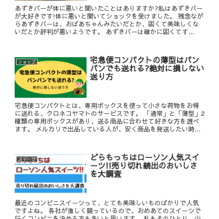
あずきバーが体に悪いと聞いたことはありますか?私はあずきバー
が大好きです!体に悪いと聞いてショックを受けました。 残念なが
らあずきバーは、おばあちゃんみたいだとか、固くて美味しくな
いだとか評判が悪いようです。 あずきバーは確かに固くてす...
宅急便コンパクトの薄型はパン
ショップ
パンでも送れる?絶対に損しない
送り方
宅急便コンパクトとは、専用ボックスを使って小さな荷物をお得
に送れる、クロネコヤマトのサービスです。 「通常」と「薄型」2
種類の専用ボックスがあり、送る商品に合わせて好きな方を選べ
ます。 メルカリで出品している人が、安く商品を発送したい時...
どらもっちはローソン人気スイ
スイーツ
ーツ!!売り切れ続出のおいしさ
を大調査
最近のコンビニスイーツって、とても美味しいものばかりで人気
ですよね。 各社が激しく競っているので、おめあてのスイーツで
行くコンビニを決める方も多いと思います。 私もそのひとり。少