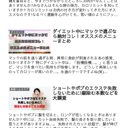
歳を重ねると、今までつかなかったところにお肉が!なんてことは
ありませんか?みなさんはそんな時の味方、カロリミットを知って
いますか? カロリミットはお肉の付き方が変わってきた方にオス
スメなのです!なるべく運動を心がけても、若い頃のようにフッ...
ダイエット中にマックで選ぶな
ダイエット
ら絶対コレ！オススメのメニュ
ーまとめ
マックの前を通り過ぎる時、異常に食欲が刺激されるあの感覚、
わかりますか？ 特にダイエット中は、「我慢我慢…。」と思うほ
ど、マックを食べたい気持ちが倍増します。 どうして美味しいも
のってカロリーが高いのか…。永遠のテーマですよね(笑)...
ショートやボブのエクステ失敗
美容ヘルスケア
しないために!馴染む本数などを
大調査
ショートやボブに髪を切ると、ロングが恋しくなるときはありま
せんか? 中には、カット自体失敗で、髪の長さを取り戻したいと
思うときがありますよね…。 失敗されたカット状態で、髪が伸び