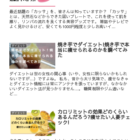
最近話題の「カッサ」を、皆さんは知っていますか？ 「カッサ」
とは、天然石などからできた固いプレートで、これを使って肌を
擦り、リンパの流れを良くする美容グッズです。 雑誌やテレビで
よく見かけるけど、安くても1000円程度と少しお高いイ...
焼き芋でダイエット!焼き芋で本
ダイエット
当に痩せられるのかを調べてみ
た
ダイエットは世の女性の関心事（いや、女性に限らないかもしれ
ないですが…）ですよね。 私も、昔から太り気味で、痩せなきゃ
とダイエット情報には常にアンテナを張っていますが、なかなか
いいダイエット法が見つかりません…。 糖質制限やジム通いな
ど...
カロリミットの効果どのくらい
ダイエット
あるんだろう?痩せたい人要チェ
ック!