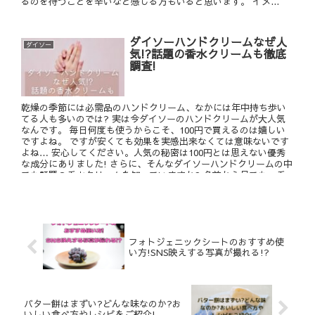
るのを待つことを辛いなと感じる方もいると思います。 イメ...
ダイソーハンドクリームなぜ人
ダイソー
気!?話題の香水クリームも徹底
調査!
乾燥の季節には必需品のハンドクリーム、なかには年中持ち歩い
てる人も多いのでは? 実は今ダイソーのハンドクリームが大人気
なんです。 毎日何度も使うからこそ、100円で買えるのは嬉しい
ですよね。 ですが安くても効果を実感出来なくては意味ないです
よね… 安心してください。人気の秘密は100円とは思えない優秀
な成分にありました! さらに、そんなダイソーハンドクリームの中
でも話題の香水クリームを知っていますか? 名前から見ても、香
水のクリーム?それって一体どんなもの!?と思った人もいるはず。
実際、私も気になって香水クリームについて調べてみました。 使
い方や効果なども徹底調査してみたので、気になっている人は要
必見です♪ ダイソーハンドクリームが人気の理由といっしょに紹
介していきます。
フォトジェニックシートのおすすめ使
い方!SNS映えする写真が撮れる!?
バター餅はまずい?どんな味なのか?お
いしい食べ方やレシピをご紹介!